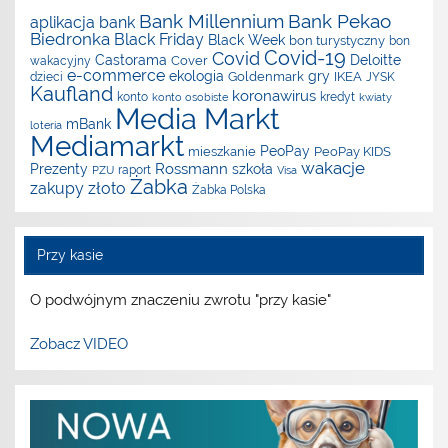
Bank Millennium
Bank Pekao
aplikacja
bank
Biedronka
Black Friday
Black Week
bon turystyczny
bon
Covid-19
Covid
Castorama
Deloitte
Cover
wakacyjny
e-commerce
ekologia
gry
Goldenmark
IKEA
dzieci
JYSK
Kaufland
koronawirus
konto
kredyt
konto osobiste
kwiaty
Media Markt
mBank
loteria
Mediamarkt
PeoPay
mieszkanie
PeoPay KIDS
wakacje
Rossmann
Prezenty
szkoła
raport
PZU
Visa
Żabka
zakupy
złoto
Żabka Polska
Przy kasie
O podwójnym znaczeniu zwrotu "przy kasie"
Zobacz VIDEO