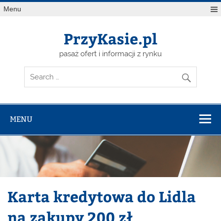
Skip
Menu
to
content
PrzyKasie.pl
pasaż ofert i informacji z rynku
MENU
Karta kredytowa do Lidla
na zakupy 200 zł