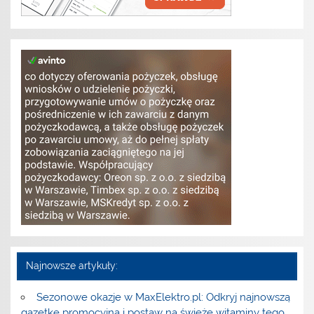
Najnowsze artykuły:
Sezonowe okazje w MaxElektro.pl: Odkryj najnowszą
gazetkę promocyjną i postaw na świeże witaminy tego