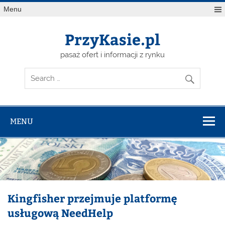
Skip
Menu
to
content
PrzyKasie.pl
pasaż ofert i informacji z rynku
MENU
Kingfisher przejmuje platformę
usługową NeedHelp