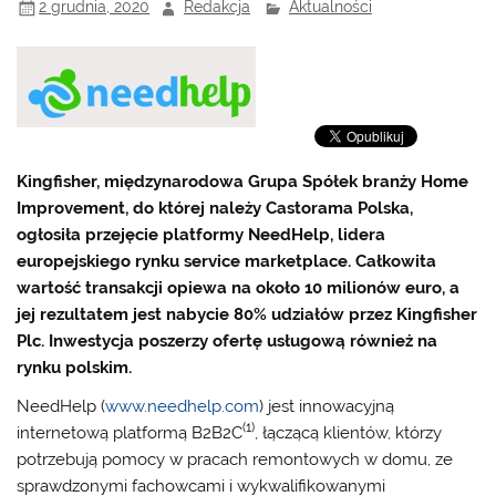
2 grudnia, 2020
Redakcja
Aktualności
Kingfisher, międzynarodowa Grupa Spółek branży Home
Improvement, do której należy Castorama Polska,
ogłosiła przejęcie platformy NeedHelp, lidera
europejskiego rynku service marketplace. Całkowita
wartość transakcji opiewa na około 10 milionów euro, a
jej rezultatem jest nabycie 80% udziałów przez Kingfisher
Plc. Inwestycja poszerzy ofertę usługową również na
rynku polskim.
NeedHelp (
www.needhelp.com
) jest innowacyjną
(1)
internetową platformą B2B2C
, łączącą klientów, którzy
potrzebują pomocy w pracach remontowych w domu, ze
sprawdzonymi fachowcami i wykwalifikowanymi