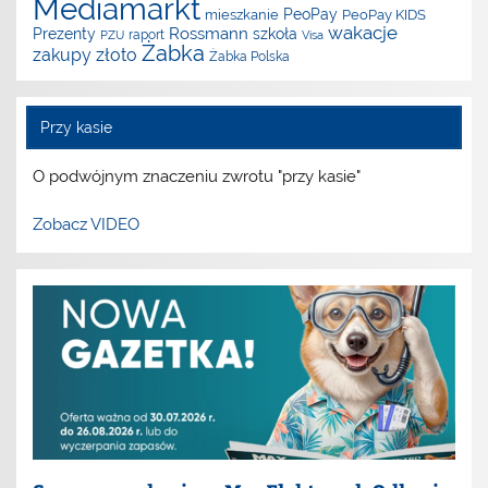
Mediamarkt
PeoPay
mieszkanie
PeoPay KIDS
wakacje
Rossmann
Prezenty
szkoła
raport
PZU
Visa
Żabka
zakupy
złoto
Żabka Polska
Przy kasie
O podwójnym znaczeniu zwrotu "przy kasie"
Zobacz VIDEO