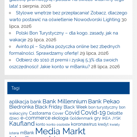
lata!
1 sierpnia, 2026
Stylowe wnętrze bez przepłacania! Zobacz, dlaczego
warto postawić na oświetlenie Nowodvorski Lighting
30
lipca, 2026
Polski Bon Turystyczny – dla kogo, zasady, jak na
wakacje
29 lipca, 2026
Avinto.pl – Szybka pożyczka online bez zbędnych
formalności. Sprawdzamy ofertę!
29 lipca, 2026
Odbierz do 1010 zł premii i zyskaj 5,3% dla swoich
oszczędności! Jakie konto w mBanku?
28 lipca, 2026
Tagi
Bank Millennium
Bank Pekao
aplikacja
bank
Biedronka
Black Friday
Black Week
bon turystyczny
bon
Covid-19
Covid
Castorama
Deloitte
Cover
wakacyjny
e-commerce
ekologia
gry
Goldenmark
IKEA
dzieci
JYSK
Kaufland
koronawirus
konto
kredyt
konto osobiste
kwiaty
Media Markt
mBank
loteria