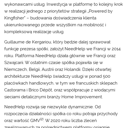
wykonawcami usług. Inwestycja w platformę to kolejny krok
w realizacji jednego z priorytetów strategii „Powered by
Kingfisher” – budowania doświadczenia klienta
ukierunkowanego przede wszystkim na mobilność i
kompleksową realizację usług.
Guillaume de Kergariou, który będzie dalej sprawował
funkcję prezesa spółki, założył NeedHelp we Francji w 2014
roku. Platforma NeedHelp działa głównie we Francji oraz
Szwajcarii. W ostatnim czasie spółka pojawiła się w
Niemczech, Belgii, Austrii oraz Holandii. Dzięki otwartej
architekturze NeedHelp świadczy usługi w ponad 500
placówkach handlowych, w tym we francuskich sklepach
Castorama i Brico Dépôt, oraz współpracuje z wiodącymi
sieciami detalicznymi branży Home Improvement.
NeedHelp rozwija się niezwykle dynamicznie. Od
rozpoczęcia działalności spółka co roku potraja przychody
(2)
oraz wartość GMV
. W 2020 roku liczba zleceń
zrealizowanych za pośrednictwem platformy osiągnie