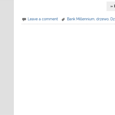
» 
Leave a comment
Bank Millennium
,
drzewo
,
Dz