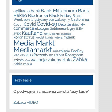
Bank Millennium
Bank
aplikacja
bank
Pekao
Biedronka
Black Friday
Black
Week
Castorama
bon turystyczny
bon wakacyjny
Covid-19
Covid
e-
Deloitte
Cover
dzieci
commerce
ekologia
gry
Goldenmark
IKEA
Kaufland
JYSK
konto
konto osobiste
koronawirus
mBank
kredyt
kwiaty
loteria
Media Markt
Mediamarkt
PeoPay
mieszkanie
Rossmann
Prezenty
PeoPay KIDS
raport
PZU
Żabka
wakacje
zakupy
złoto
szkoła
Visa
Żabka Polska
Przy kasie
O podwójnym znaczeniu zwrotu "przy kasie"
Zobacz VIDEO