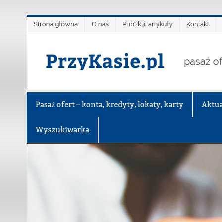
Skip
Strona główna
O nas
Publikuj artykuły
Kontakt
to
content
PrzyKasie.pl
pasaż of
Pasaż ofert – konta, kredyty, lokaty, karty
Aktua
Wyszukiwarka