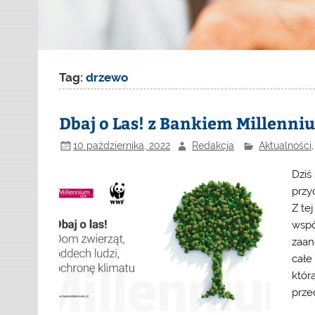
Tag:
drzewo
Dbaj o Las! z Bankiem Millenn
10 października, 2022
Redakcja
Aktualności
Dziś
przy
Z te
wspó
zaan
całe
którą
prze