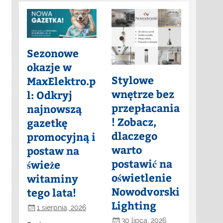
Sezonowe
okazje w
Stylowe
MaxElektro.p
wnętrze bez
l: Odkryj
przepłacania
najnowszą
! Zobacz,
gazetkę
dlaczego
promocyjną i
warto
postaw na
postawić na
świeże
oświetlenie
witaminy
Nowodvorski
tego lata!
Lighting
1 sierpnia, 2026
30 lipca, 2026