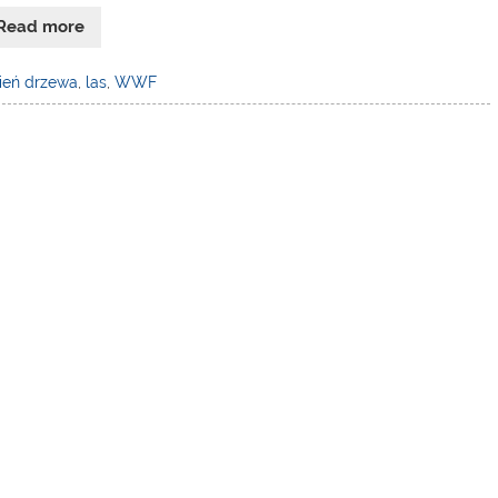
Read more
ień drzewa
,
las
,
WWF