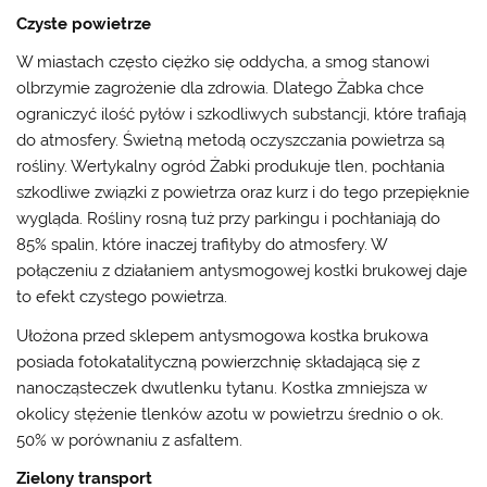
Czyste powietrze
W miastach często ciężko się oddycha, a smog stanowi
olbrzymie zagrożenie dla zdrowia. Dlatego Żabka chce
ograniczyć ilość pyłów i szkodliwych substancji, które trafiają
do atmosfery. Świetną metodą oczyszczania powietrza są
rośliny. Wertykalny ogród Żabki produkuje tlen, pochłania
szkodliwe związki z powietrza oraz kurz i do tego przepięknie
wygląda. Rośliny rosną tuż przy parkingu i pochłaniają do
85% spalin, które inaczej trafiłyby do atmosfery. W
połączeniu z działaniem antysmogowej kostki brukowej daje
to efekt czystego powietrza.
Ułożona przed sklepem antysmogowa kostka brukowa
posiada fotokatalityczną powierzchnię składającą się z
nanocząsteczek dwutlenku tytanu. Kostka zmniejsza w
okolicy stężenie tlenków azotu w powietrzu średnio o ok.
50% w porównaniu z asfaltem.
Zielony transport