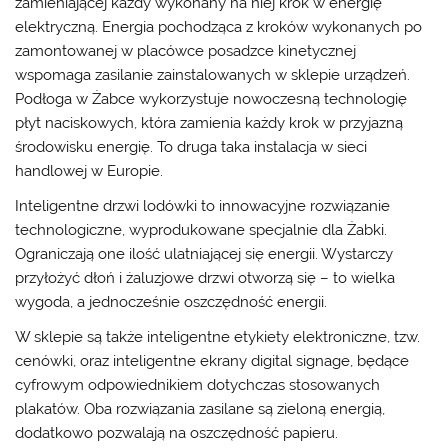
zamieniającej każdy wykonany na niej krok w energię
elektryczną. Energia pochodząca z kroków wykonanych po
zamontowanej w placówce posadzce kinetycznej
wspomaga zasilanie zainstalowanych w sklepie urządzeń.
Podłoga w Żabce wykorzystuje nowoczesną technologię
płyt naciskowych, która zamienia każdy krok w przyjazną
środowisku energię. To druga taka instalacja w sieci
handlowej w Europie.
Inteligentne drzwi lodówki to innowacyjne rozwiązanie
technologiczne, wyprodukowane specjalnie dla Żabki.
Ograniczają one ilość ulatniającej się energii. Wystarczy
przyłożyć dłoń i żaluzjowe drzwi otworzą się – to wielka
wygoda, a jednocześnie oszczędność energii.
W sklepie są także inteligentne etykiety elektroniczne, tzw.
cenówki, oraz inteligentne ekrany digital signage, będące
cyfrowym odpowiednikiem dotychczas stosowanych
plakatów. Oba rozwiązania zasilane są zieloną energią,
dodatkowo pozwalają na oszczędność papieru.