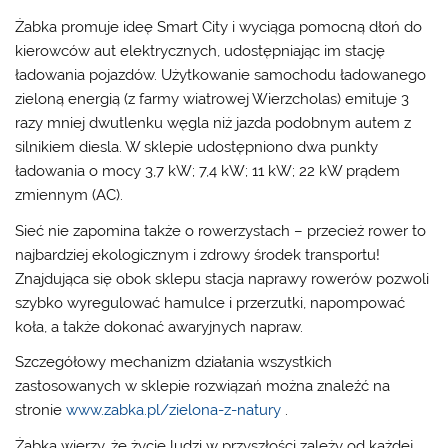
Żabka promuje ideę Smart City i wyciąga pomocną dłoń do
kierowców aut elektrycznych, udostępniając im stację
ładowania pojazdów. Użytkowanie samochodu ładowanego
zieloną energią (z farmy wiatrowej Wierzcholas) emituje 3
razy mniej dwutlenku węgla niż jazda podobnym autem z
silnikiem diesla. W sklepie udostępniono dwa punkty
ładowania o mocy 3,7 kW; 7,4 kW; 11 kW; 22 kW prądem
zmiennym (AC).
Sieć nie zapomina także o rowerzystach – przecież rower to
najbardziej ekologicznym i zdrowy środek transportu!
Znajdująca się obok sklepu stacja naprawy rowerów pozwoli
szybko wyregulować hamulce i przerzutki, napompować
koła, a także dokonać awaryjnych napraw.
Szczegółowy mechanizm działania wszystkich
zastosowanych w sklepie rozwiązań można znaleźć na
stronie
www.zabka.pl/zielona-z-natury
.
Żabka wierzy, że życie ludzi w przyszłości zależy od każdej