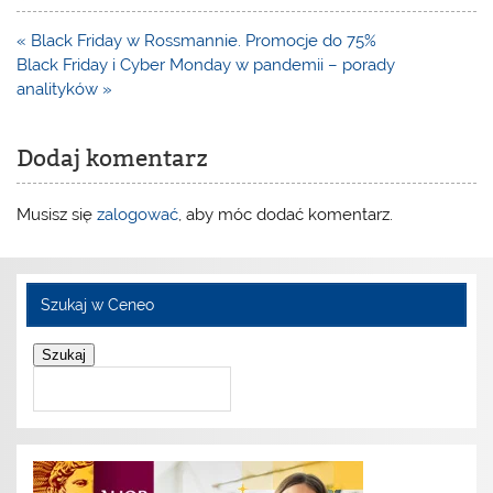
Nawigacja
« Black Friday w Rossmannie. Promocje do 75%
wpisu
Black Friday i Cyber Monday w pandemii – porady
analityków »
Dodaj komentarz
Musisz się
zalogować
, aby móc dodać komentarz.
Szukaj w Ceneo
Szukaj