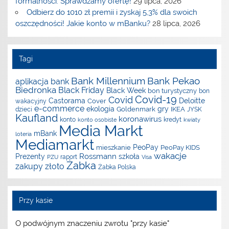
formalności. Sprawdzamy ofertę!
29 lipca, 2026
Odbierz do 1010 zł premii i zyskaj 5,3% dla swoich
oszczędności! Jakie konto w mBanku?
28 lipca, 2026
Tagi
Bank Millennium
Bank Pekao
aplikacja
bank
Biedronka
Black Friday
Black Week
bon turystyczny
bon
Covid-19
Covid
Castorama
Deloitte
Cover
wakacyjny
e-commerce
ekologia
gry
Goldenmark
IKEA
dzieci
JYSK
Kaufland
koronawirus
konto
kredyt
konto osobiste
kwiaty
Media Markt
mBank
loteria
Mediamarkt
PeoPay
mieszkanie
PeoPay KIDS
wakacje
Rossmann
Prezenty
szkoła
raport
PZU
Visa
Żabka
zakupy
złoto
Żabka Polska
Przy kasie
O podwójnym znaczeniu zwrotu "przy kasie"