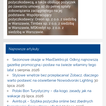
Najnowsze artykuły:
Sezonowe okazje w MaxElektro.pl: Odkryj najnowszą
gazetkę promocyjną i postaw na świeże witaminy tego
lata!
1 sierpnia, 2026
Stylowe wnętrze bez przepłacania! Zobacz, dlaczego
warto postawić na oświetlenie Nowodvorski Lighting
30
lipca, 2026
Polski Bon Turystyczny – dla kogo, zasady, jak na
wakacje
29 lipca, 2026
Avinto.pl – Szybka pożyczka online bez zbędnych