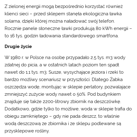
Z zielonej energii mogą bezpośrednio korzystać również
klienci sieci – przed sklepem stanęła ekologiczna ławka
solarna, dzięki której można naładować swój telefon.
Rocznie panele słoneczne ławki produkują 80 kWh energii –
to 16 tys. godzin ładowania standardowego smartfona.
Drugie życie
W 1980 r. w Polsce na osobę przypadało 2,5 tys. m3 wody
zdatnej do picia, a w ostatnich latach poziom ten spadł
nawet do 1,1 tys. m3. Susze, wysychające jeziora i rzeki to
bardzo możliwy scenariusz w przyszłości. Dlatego Żabka
oszczędza wodę, montując w sklepie perlatory, pozwalające
zmniejszyć zużycie wody nawet o 50%. Pod budynkiem
znajduje się także 2200-litrowy zbiornik na deszczówkę.
Dodatkowo, gdzie tylko to możliwe, woda w sklepie trafia do
obiegu zamkniętego – gdy nie pada deszcz, to właśnie
wodą deszczową ze zbiornika i ze sklepu podlewane są
przysklepowe rośliny.