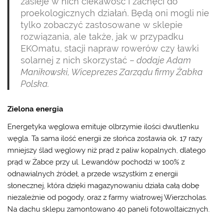
zasieje w nich ciekawość i zachęci do
proekologicznych działań. Będą oni mogli nie
tylko zobaczyć zastosowane w sklepie
rozwiązania, ale także, jak w przypadku
EKOmatu, stacji napraw rowerów czy ławki
solarnej z nich skorzystać
– dodaje Adam
Manikowski, Wiceprezes Zarządu firmy Żabka
Polska.
Zielona energia
Energetyka węglowa emituje olbrzymie ilości dwutlenku
węgla. Ta sama ilość energii ze słońca zostawia ok. 17 razy
mniejszy ślad węglowy niż prąd z paliw kopalnych, dlatego
prąd w Żabce przy ul. Lewandów pochodzi w 100% z
odnawialnych źródeł, a przede wszystkim z energii
słonecznej, która dzięki magazynowaniu działa całą dobę
niezależnie od pogody, oraz z farmy wiatrowej Wierzcholas.
Na dachu sklepu zamontowano 40 paneli fotowoltaicznych.