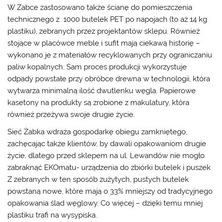
W Żabce zastosowano także ścianę do pomieszczenia
technicznego z 1000 butelek PET po napojach (to aż 14 kg
plastiku), zebranych przez projektantów sklepu. Również
stojące w placówce meble i sufit mają ciekawą historię –
wykonano je z materiałów recyklowanych przy ograniczaniu
paliw kopalnych. Sam proces produkcji wykorzystuje
odpady powstałe przy obróbce drewna w technologii, która
wytwarza minimalną ilość dwutlenku węgla. Papierowe
kasetony na produkty są zrobione z makulatury, która
również przeżywa swoje drugie życie.
Sieć Żabka wdraża gospodarkę obiegu zamkniętego,
zachęcając także klientów, by dawali opakowaniom drugie
życie, dlatego przed sklepem na ul. Lewandów nie mogło
zabraknąć EKOmatu- urządzenia do zbiórki butelek i puszek
Z zebranych w ten sposób zużytych, pustych butelek
powstaną nowe, które mają o 33% mniejszy od tradycyjnego
opakowania ślad węglowy. Co więcej – dzięki temu mniej
plastiku trafi na wysypiska.