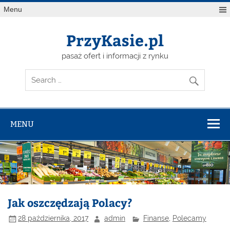
Skip
Menu
to
content
PrzyKasie.pl
pasaż ofert i informacji z rynku
MENU
Jak oszczędzają Polacy?
28 października, 2017
admin
Finanse
,
Polecamy