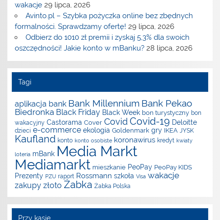
wakacje
29 lipca, 2026
Avinto.pl – Szybka pożyczka online bez zbędnych
formalności. Sprawdzamy ofertę!
29 lipca, 2026
Odbierz do 1010 zł premii i zyskaj 5,3% dla swoich
oszczędności! Jakie konto w mBanku?
28 lipca, 2026
Tagi
Bank Millennium
Bank Pekao
aplikacja
bank
Biedronka
Black Friday
Black Week
bon turystyczny
bon
Covid-19
Covid
Castorama
Deloitte
Cover
wakacyjny
e-commerce
ekologia
gry
Goldenmark
IKEA
dzieci
JYSK
Kaufland
koronawirus
konto
kredyt
konto osobiste
kwiaty
Media Markt
mBank
loteria
Mediamarkt
PeoPay
mieszkanie
PeoPay KIDS
wakacje
Rossmann
Prezenty
szkoła
raport
PZU
Visa
Żabka
zakupy
złoto
Żabka Polska
Przy kasie