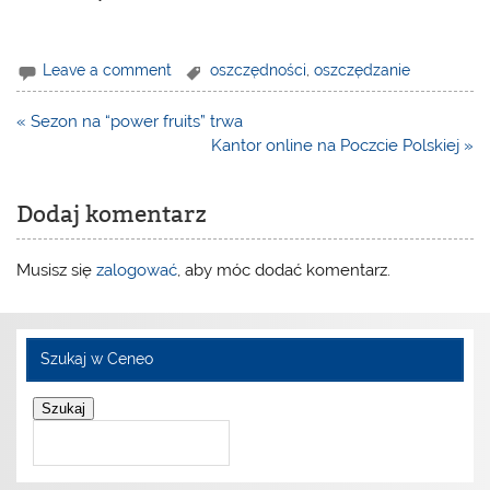
Leave a comment
oszczędności
,
oszczędzanie
Nawigacja
« Sezon na “power fruits” trwa
wpisu
Kantor online na Poczcie Polskiej »
Dodaj komentarz
Musisz się
zalogować
, aby móc dodać komentarz.
Szukaj w Ceneo
Szukaj