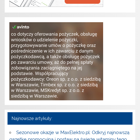
Najnowsze artykuły:
Sezonowe okazje w MaxElektro.pl: Odkryj najnowszą
gazetkę promocyjną i postaw na świeże witaminy tego