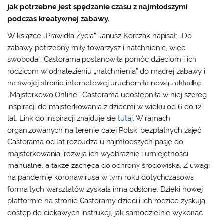
jak potrzebne jest spędzanie czasu z najmłodszymi
podczas kreatywnej zabawy.
W książce „Prawidła Życia” Janusz Korczak napisał: „Do
zabawy potrzebny miły towarzysz i natchnienie, więc
swoboda”. Castorama postanowiła pomóc dzieciom i ich
rodzicom w odnalezieniu „natchnienia” do mądrej zabawy i
na swojej stronie internetowej uruchomiła nową zakładkę
„Majsterkowo Online”. Castorama udostępniła w niej szereg
inspiracji do majsterkowania z dziećmi w wieku od 6 do 12
lat. Link do inspiracji znajduje się
tutaj
. W ramach
organizowanych na terenie całej Polski bezpłatnych zajęć
Castorama od lat rozbudza u najmłodszych pasję do
majsterkowania, rozwija ich wyobraźnię i umiejętności
manualne, a także zachęca do ochrony środowiska. Z uwagi
na pandemię koronawirusa w tym roku dotychczasowa
forma tych warsztatów zyskała inną odsłonę. Dzięki nowej
platformie na stronie Castoramy dzieci i ich rodzice zyskują
dostęp do ciekawych instrukcji, jak samodzielnie wykonać