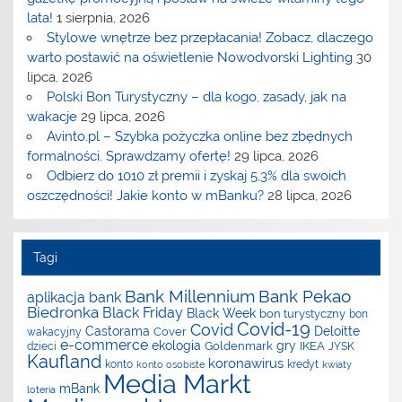
lata!
1 sierpnia, 2026
Stylowe wnętrze bez przepłacania! Zobacz, dlaczego
warto postawić na oświetlenie Nowodvorski Lighting
30
lipca, 2026
Polski Bon Turystyczny – dla kogo, zasady, jak na
wakacje
29 lipca, 2026
Avinto.pl – Szybka pożyczka online bez zbędnych
formalności. Sprawdzamy ofertę!
29 lipca, 2026
Odbierz do 1010 zł premii i zyskaj 5,3% dla swoich
oszczędności! Jakie konto w mBanku?
28 lipca, 2026
Tagi
Bank Millennium
Bank Pekao
aplikacja
bank
Biedronka
Black Friday
Black Week
bon turystyczny
bon
Covid-19
Covid
Castorama
Deloitte
Cover
wakacyjny
e-commerce
ekologia
gry
Goldenmark
IKEA
dzieci
JYSK
Kaufland
koronawirus
konto
kredyt
konto osobiste
kwiaty
Media Markt
mBank
loteria