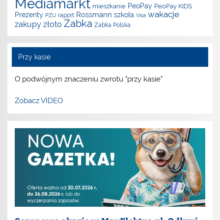
Mediamarkt
PeoPay
mieszkanie
PeoPay KIDS
wakacje
Rossmann
Prezenty
szkoła
raport
PZU
Visa
Żabka
zakupy
złoto
Żabka Polska
Przy kasie
O podwójnym znaczeniu zwrotu "przy kasie"
Zobacz VIDEO